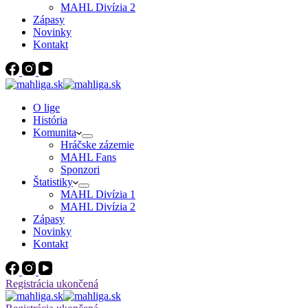
MAHL Divízia 2
Zápasy
Novinky
Kontakt
O lige
História
Komunita
Hráčske zázemie
MAHL Fans
Sponzori
Štatistiky
MAHL Divízia 1
MAHL Divízia 2
Zápasy
Novinky
Kontakt
Registrácia ukončená