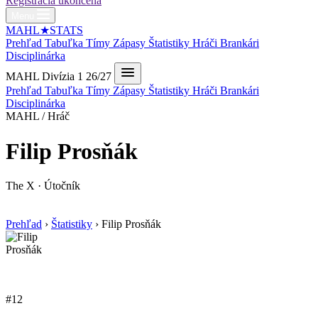
Registrácia ukončená
Menu
MAHL
★
STATS
Prehľad
Tabuľka
Tímy
Zápasy
Štatistiky
Hráči
Brankári
Disciplinárka
MAHL Divízia 1 26/27
Prehľad
Tabuľka
Tímy
Zápasy
Štatistiky
Hráči
Brankári
Disciplinárka
MAHL / Hráč
Filip Prosňák
The X · Útočník
Prehľad
›
Štatistiky
›
Filip Prosňák
#12