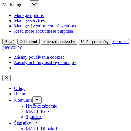
Marketing
Marketing
Manage options
Manage services
Manage {vendor_count} vendors
Read more about these purposes
Zobraziť
Prijať
Odmietnuť
Zobraziť predvoľby
Uložiť predvoľby
predvoľby
Zásady používania cookies
Zásady ochrany osobných údajov
Skip
to
content
O lige
História
Komunita
Hráčske zázemie
MAHL Fans
Sponzori
Štatistiky
MAHL Divízia 1