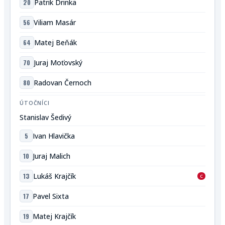
20
Patrik Drinka
56
Viliam Masár
64
Matej Beňák
70
Juraj Moťovský
80
Radovan Černoch
ÚTOČNÍCI
Stanislav Šedivý
5
Ivan Hlavička
10
Juraj Malich
13
Lukáš Krajčík
C
17
Pavel Sixta
19
Matej Krajčík