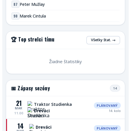
87
Peter Mužlay
90
Marek Cintula
🏆 Top strelci tímu
Všetky štat. →
Žiadne štatistiky
📅 Zápasy sezóny
14
21
Traktor Studienka
PLÁNOVANÝ
MAR
Dreváci
14. kolo
11:00
14
Dreváci
PLÁNOVANÝ