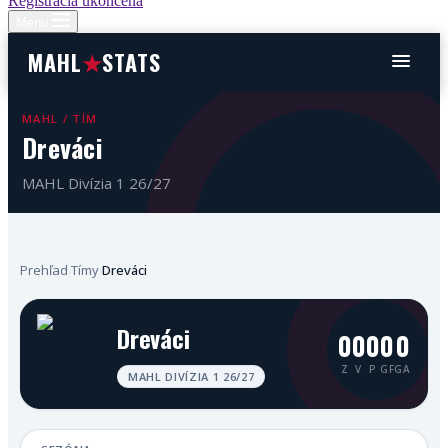
Registrácia ukončená
Menu
MAHL
★
STATS
MAHL / TÍM
Dreváci
MAHL Divízia 1 26/27
Prehľad
Tímy
Dreváci
›
›
Dreváci
0
0
0
0
0
Z
V
P
GF
GA
MAHL DIVÍZIA 1 26/27