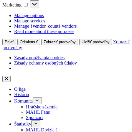
Marketing
Marketing
Manage options
Manage services
Manage {vendor_count} vendors
Read more about these purposes
Zobraziť
Prijať
Odmietnuť
Zobraziť predvoľby
Uložiť predvoľby
predvoľby
Zásady používania cookies
Zásady ochrany osobných údajov
Skip
to
content
O lige
História
Komunita
Hráčske zázemie
MAHL Fans
Sponzori
Štatistiky
MAHL Divízia 1