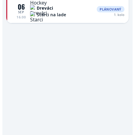
06
Dreváci
PLÁNOVANÝ
SEP
Starci na lade
1. kolo
16:00