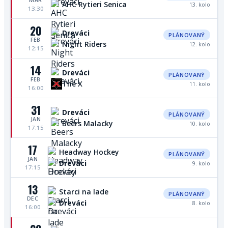
MAR
AHC Rytieri Senica
13. kolo
13:30
20
Dreváci
PLÁNOVANÝ
FEB
Night Riders
12. kolo
12:15
14
Dreváci
PLÁNOVANÝ
FEB
The X
11. kolo
16:00
31
Dreváci
PLÁNOVANÝ
JAN
Beers Malacky
10. kolo
17:15
17
Headway Hockey
PLÁNOVANÝ
JAN
Dreváci
9. kolo
17:15
13
Starci na lade
PLÁNOVANÝ
DEC
Dreváci
8. kolo
16:00