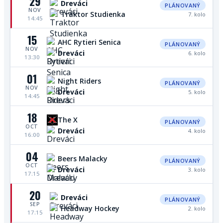
29
Dreváci
PLÁNOVANÝ
NOV
Traktor Studienka
7. kolo
14:45
15
AHC Rytieri Senica
PLÁNOVANÝ
NOV
Dreváci
6. kolo
13:30
01
Night Riders
PLÁNOVANÝ
NOV
Dreváci
5. kolo
14:45
18
The X
PLÁNOVANÝ
OCT
Dreváci
4. kolo
16:00
04
Beers Malacky
PLÁNOVANÝ
OCT
Dreváci
3. kolo
17:15
20
Dreváci
PLÁNOVANÝ
SEP
Headway Hockey
2. kolo
17:15