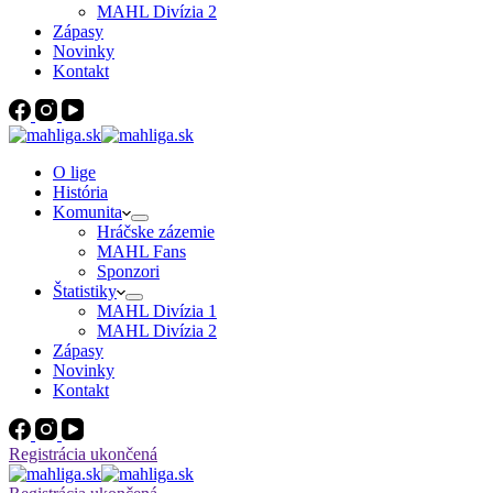
MAHL Divízia 2
Zápasy
Novinky
Kontakt
O lige
História
Komunita
Hráčske zázemie
MAHL Fans
Sponzori
Štatistiky
MAHL Divízia 1
MAHL Divízia 2
Zápasy
Novinky
Kontakt
Registrácia ukončená