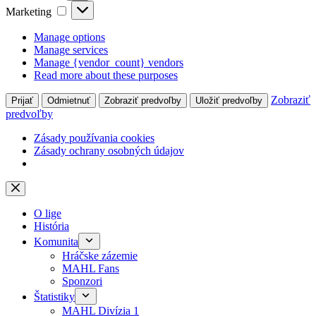
Marketing
Marketing
Manage options
Manage services
Manage {vendor_count} vendors
Read more about these purposes
Zobraziť
Prijať
Odmietnuť
Zobraziť predvoľby
Uložiť predvoľby
predvoľby
Zásady používania cookies
Zásady ochrany osobných údajov
Skip
to
content
O lige
História
Komunita
Hráčske zázemie
MAHL Fans
Sponzori
Štatistiky
MAHL Divízia 1