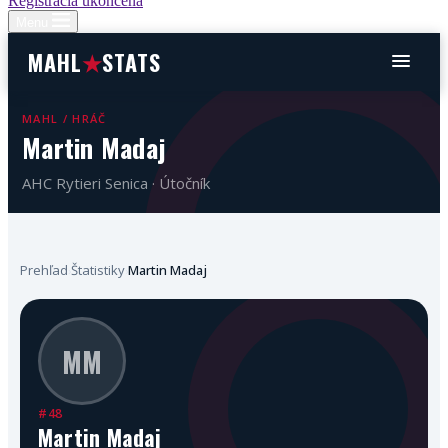
Registrácia ukončená
Menu
MAHL
★
STATS
MAHL / HRÁČ
Martin Madaj
AHC Rytieri Senica · Útočník
Prehľad
Štatistiky
Martin Madaj
›
›
MM
#48
Martin Madaj