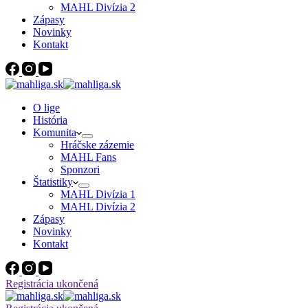
MAHL Divízia 2
Zápasy
Novinky
Kontakt
O lige
História
Komunita
Hráčske zázemie
MAHL Fans
Sponzori
Štatistiky
MAHL Divízia 1
MAHL Divízia 2
Zápasy
Novinky
Kontakt
Registrácia ukončená