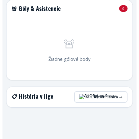
🚨 Góly & Asistencie
0
🚨
Žiadne gólové body
📋 História v lige
AHC Rytieri Senica →