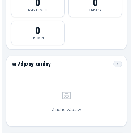
0
0
ASISTENCIE
ZÁPASY
0
TR. MIN.
📅 Zápasy sezóny
0
📅
Žiadne zápasy