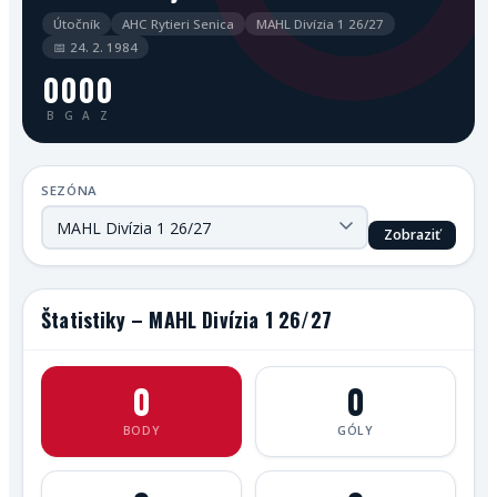
Útočník
AHC Rytieri Senica
MAHL Divízia 1 26/27
📅 24. 2. 1984
0
0
0
0
B
G
A
Z
SEZÓNA
Zobraziť
Štatistiky – MAHL Divízia 1 26/27
0
0
BODY
GÓLY