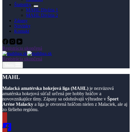
Štatistiky
MAHL Divízia 1
MAHL Divízia 2
Zápasy
Novinky
Kontakt
Registrácia ukončená
Registrácia ukončená
Menu
MAHL
Malacká amatérska hokejová liga (MAHL)
je nezväzová
amatérska hokejová súťaž určená pre hobby hráčov a
novovznikajúce tímy. Zápasy sa odohrávajú výhradne v
Šport
Aréne Malacky
a liga je otvorená hráčom nielen z Malaciek, ale aj
zo širšieho regiónu.