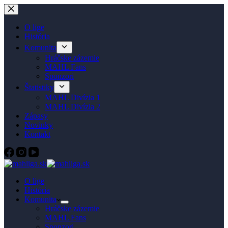
Skip
to
content
O lige
História
Komunita
Hráčske zázemie
MAHL Fans
Sponzori
Štatistiky
MAHL Divízia 1
MAHL Divízia 2
Zápasy
Novinky
Kontakt
O lige
História
Komunita
Hráčske zázemie
MAHL Fans
Sponzori