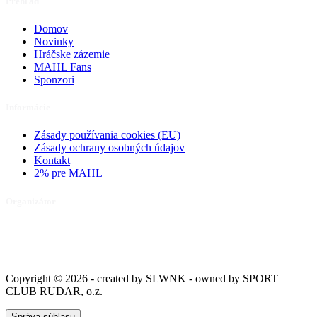
Prehľad
Domov
Novinky
Hráčske zázemie
MAHL Fans
Sponzori
Informácie
Zásady používania cookies (EU)
Zásady ochrany osobných údajov
Kontakt
2% pre MAHL
Organizátor
Organizátorom ligy je
SPORT CLUB RUDAR, o.z.
, oficiálne
registrované občianske združenie s dlhoročnou tradíciou v
organizovaní športových podujatí.
Copyright © 2026 - created by SLWNK - owned by SPORT
CLUB RUDAR, o.z.
Správa súhlasu