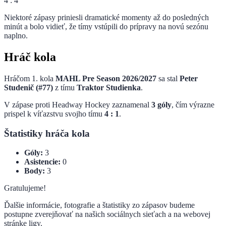
4 : 4
Niektoré zápasy priniesli dramatické momenty až do posledných
minút a bolo vidieť, že tímy vstúpili do prípravy na novú sezónu
naplno.
Hráč kola
Hráčom 1. kola
MAHL Pre Season 2026/2027
sa stal
Peter
Studenič (#77)
z tímu
Traktor Studienka
.
V zápase proti Headway Hockey zaznamenal
3 góly
, čím výrazne
prispel k víťazstvu svojho tímu
4 : 1
.
Štatistiky hráča kola
Góly:
3
Asistencie:
0
Body:
3
Gratulujeme!
Ďalšie informácie, fotografie a štatistiky zo zápasov budeme
postupne zverejňovať na našich sociálnych sieťach a na webovej
stránke ligy.