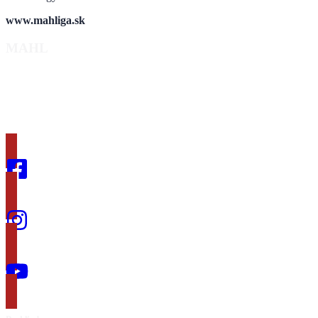
www.mahliga.sk
MAHL
Malacká amatérska hokejová liga (MAHL)
je nezväzová
amatérska hokejová súťaž určená pre hobby hráčov a
novovznikajúce tímy. Zápasy sa odohrávajú výhradne v
Šport
Aréne Malacky
a liga je otvorená hráčom nielen z Malaciek, ale aj
zo širšieho regiónu.