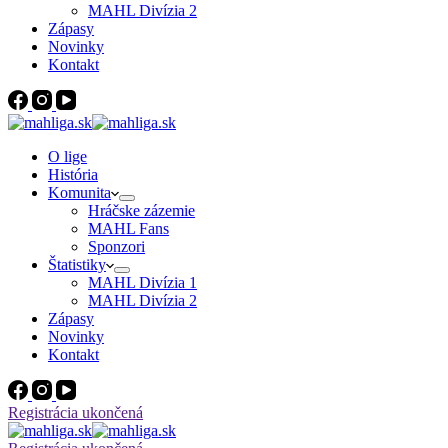
MAHL Divízia 2
Zápasy
Novinky
Kontakt
O lige
História
Komunita
Hráčske zázemie
MAHL Fans
Sponzori
Štatistiky
MAHL Divízia 1
MAHL Divízia 2
Zápasy
Novinky
Kontakt
Registrácia ukončená