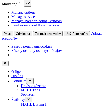
Marketing
Marketing
Manage options
Manage services
Manage {vendor_count} vendors
Read more about these purposes
Zobraziť
Prijať
Odmietnuť
Zobraziť predvoľby
Uložiť predvoľby
predvoľby
Zásady používania cookies
Zásady ochrany osobných údajov
Skip
to
content
O lige
História
Komunita
Hráčske zázemie
MAHL Fans
Sponzori
Štatistiky
MAHL Divízia 1