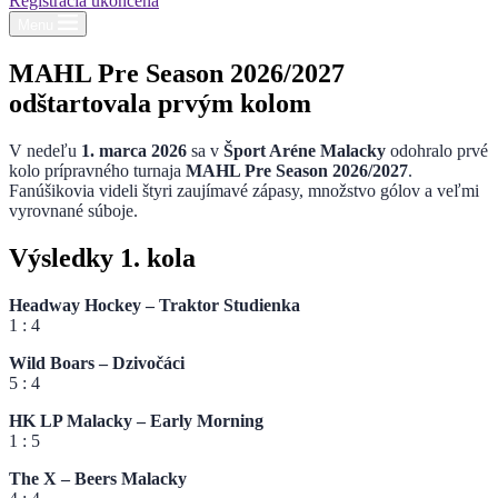
Registrácia ukončená
Menu
MAHL Pre Season 2026/2027
odštartovala prvým kolom
V nedeľu
1. marca 2026
sa v
Šport Aréne Malacky
odohralo prvé
kolo prípravného turnaja
MAHL Pre Season 2026/2027
.
Fanúšikovia videli štyri zaujímavé zápasy, množstvo gólov a veľmi
vyrovnané súboje.
Výsledky 1. kola
Headway Hockey – Traktor Studienka
1 : 4
Wild Boars – Dzivočáci
5 : 4
HK LP Malacky – Early Morning
1 : 5
The X – Beers Malacky